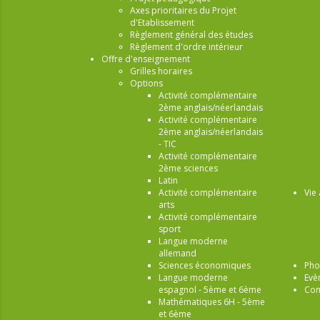
Axes prioritaires du Projet
d'Etablissement
Règlement général des études
Règlement d'ordre intérieur
Offre d'enseignement
Grilles horaires
Options
Activité complémentaire
2ème anglais/néerlandais
Activité complémentaire
2ème anglais/néerlandais
- TIC
Activité complémentaire
2ème sciences
Latin
Activité complémentaire
Vie 
arts
Activité complémentaire
sport
Langue moderne
allemand
Sciences économiques
Pho
Langue moderne
Evè
espagnol - 5ème et 6ème
Con
Mathématiques 6H - 5ème
et 6ème