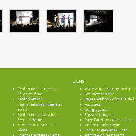
LIENS
Renforcement français -
Visite virtuelle de notre école
5ème et 6ème
Site biotechnique
Renforcement
Page Facebook officielle de l'I
mathématiques - 5ème et
Associés
6ème
Congrégation
Renforcement physique -
Passé en images
5ème et 6ème
Page Facebook des anciens
Sciences 6H - 5ème et
Centre Charlemagne
6ème
Ecole Langerwehe-Düren
Sciences sociales - 5ème
Association de parents