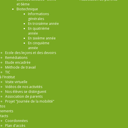
et 6ème
Biotechnique
Informations
générales
En troisième année
En quatrième
année
En sixième année
En cinquième
année
Ecole des leçons et des devoirs
Remédiations
Etude encadrée
Méthode de travail
TIC
à l'Institut
Visite virtuelle
Vidéos de nos activités
Nos élèves se distinguent
Association de parents
Projet "Journée de la mobilité"
tos
nements
tacts
Coordonnées
Plan d'accès