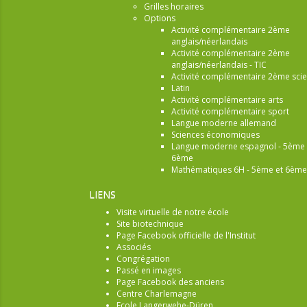
Grilles horaires
Options
Activité complémentaire 2ème
anglais/néerlandais
Activité complémentaire 2ème
anglais/néerlandais - TIC
Activité complémentaire 2ème sci
Latin
Activité complémentaire arts
Activité complémentaire sport
Langue moderne allemand
Sciences économiques
Langue moderne espagnol - 5ème 
6ème
Mathématiques 6H - 5ème et 6ème
LIENS
Visite virtuelle de notre école
Site biotechnique
Page Facebook officielle de l'Institut
Associés
Congrégation
Passé en images
Page Facebook des anciens
Centre Charlemagne
Ecole Langerwehe-Düren