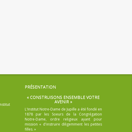
PRÉSENTATION
« CONSTRUISONS ENSEMBLE VOTRE
AVENIR »
nstitut
L'Institut Notre-Dame de Jupille a été fondé en
1878 par les Soeurs de la Congrégation
Notre-Dame, ordre religieux ayant pour
mission « d'instruire diligemment les petites
filles. »