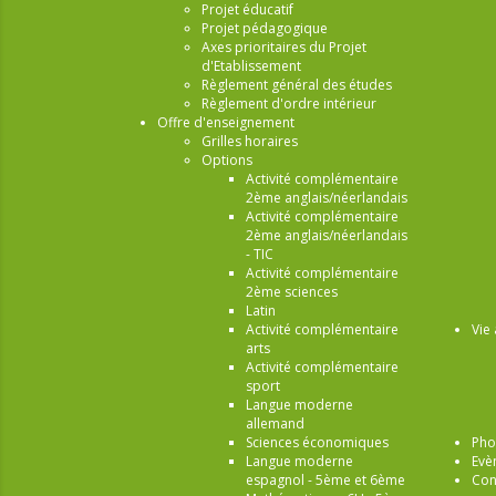
Projet éducatif
Projet pédagogique
Axes prioritaires du Projet
d'Etablissement
Règlement général des études
Règlement d'ordre intérieur
Offre d'enseignement
Grilles horaires
Options
Activité complémentaire
2ème anglais/néerlandais
Activité complémentaire
2ème anglais/néerlandais
- TIC
Activité complémentaire
2ème sciences
Latin
Activité complémentaire
Vie 
arts
Activité complémentaire
sport
Langue moderne
allemand
Sciences économiques
Pho
Langue moderne
Evè
espagnol - 5ème et 6ème
Con