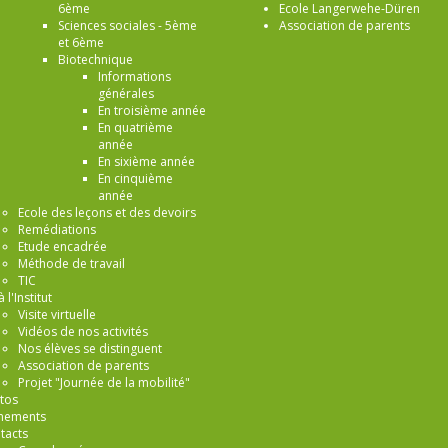
6ème
Ecole Langerwehe-Düren
Sciences sociales - 5ème
Association de parents
et 6ème
Biotechnique
Informations
générales
En troisième année
En quatrième
année
En sixième année
En cinquième
année
Ecole des leçons et des devoirs
Remédiations
Etude encadrée
Méthode de travail
TIC
à l'Institut
Visite virtuelle
Vidéos de nos activités
Nos élèves se distinguent
Association de parents
Projet "Journée de la mobilité"
tos
nements
tacts