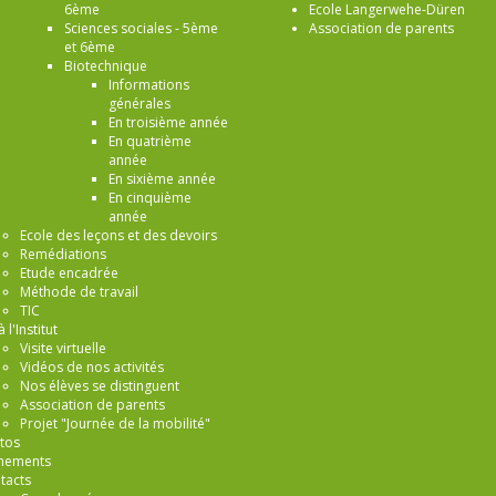
6ème
Ecole Langerwehe-Düren
Sciences sociales - 5ème
Association de parents
et 6ème
Biotechnique
Informations
générales
En troisième année
En quatrième
année
En sixième année
En cinquième
année
Ecole des leçons et des devoirs
Remédiations
Etude encadrée
Méthode de travail
TIC
à l'Institut
Visite virtuelle
Vidéos de nos activités
Nos élèves se distinguent
Association de parents
Projet "Journée de la mobilité"
tos
nements
tacts