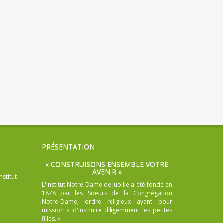
PRÉSENTATION
« CONSTRUISONS ENSEMBLE VOTRE
AVENIR »
nstitut
L'Institut Notre-Dame de Jupille a été fondé en
1878 par les Soeurs de la Congrégation
Notre-Dame, ordre religieux ayant pour
mission « d'instruire diligemment les petites
filles. »