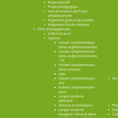
Projet éducatif
Projet pédagogique
Axes prioritaires du Projet
d'Etablissement
Règlement général des études
Règlement d'ordre intérieur
Offre d'enseignement
Grilles horaires
Options
Activité complémentaire
2ème anglais/néerlandais
Activité complémentaire
2ème anglais/néerlandais
- TIC
Activité complémentaire
2ème sciences
Latin
Activité complémentaire
Vie 
arts
Activité complémentaire
sport
Langue moderne
allemand
Sciences économiques
Pho
Langue moderne
Evè
espagnol - 5ème et 6ème
Con