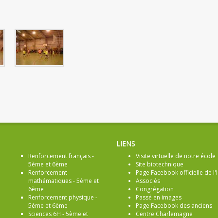
LIENS
Renforcement français -
Visite virtuelle de notre école
5ème et 6ème
Site biotechnique
Renforcement
Page Facebook officielle de l'I
mathématiques - 5ème et
Associés
6ème
Congrégation
Renforcement physique -
Passé en images
5ème et 6ème
Page Facebook des anciens
Sciences 6H - 5ème et
Centre Charlemagne